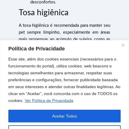
desconfortos.
Tosa higiênica
A tosa higiênica é recomendada para manter seu
pet sempre limpinho, especialmente em áreas
mais propensas ao acúmulo de sujeira, como as
patinhas, região da barriga e genitais.
Política de Privacidade
Todas as raças podem fazer essa tosa
Esse site, além dos cookies essenciais (necessários para o
regularmente, garantindo que o cachorro fique
funcionamento do portal), utiliza cookies, web beacons e
confortável e bem cuidado no dia a dia.
tecnologias semelhantes para armazenar, respeitar suas
preferências e configurações, fornecer publicidade baseada
Manutenção da higiene
: ajuda a evitar o
em seus interesses e atender outras finalidades legítimas. Ao
acúmulo de sujeira em áreas delicadas;
clicar em “Aceitar”, você concorda com o uso de TODOS os
Prevenção de problemas de pele
: reduz
cookies.
Ver Política de Privacidade
as chances de irritações causadas por
sujeira ou umidade acumulada;
Aceitar Todos
Frequência de realização
: deve ser feita
segundo as necessidades do cachorro,