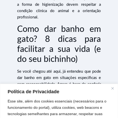
a forma de higienização devem respeitar a
condição clínica do animal e a orientação
profissional.
Como dar banho em
gato? 8 dicas para
facilitar a sua vida (e
do seu bichinho)
Se você chegou até aqui, já entendeu que pode
dar banho em gato em situações específicas e
com responsabilidade. Agora é hora de conferir
as nossas dicas para reduzir o estresse e tornar
Política de Privacidade
o momento mais seguro e agradável para você e
Esse site, além dos cookies essenciais (necessários para o
para o seu bichano.
funcionamento do portal), utiliza cookies, web beacons e
1. Trabalhe a adaptação
tecnologias semelhantes para armazenar, respeitar suas