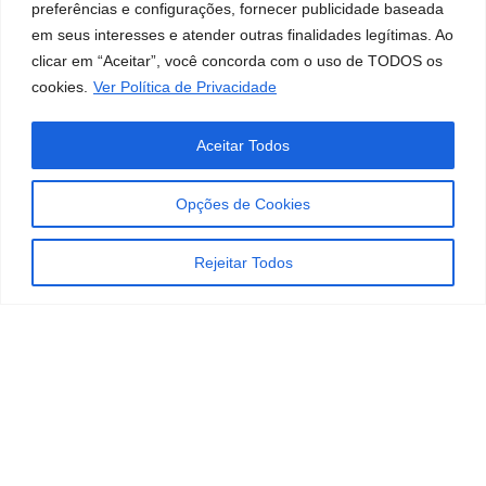
preferências e configurações, fornecer publicidade baseada
antes do dia da
em seus interesses e atender outras finalidades legítimas. Ao
higienização
clicar em “Aceitar”, você concorda com o uso de TODOS os
cookies.
Ver Política de Privacidade
Se o seu bichano nunca passou por esse
processo, não apresente tudo de uma vez. Leve-
Aceitar Todos
o ao local dias antes, deixe que ele explore a pia
ou o box sem água. Reforce com carinho.
Opções de Cookies
Esse preparo
reduz a resposta de ameaça
. E
para um gato que nunca tomou banho, a
Rejeitar Todos
adaptação prévia faz toda a diferença.
2. Prepare o ambiente
como zona segura
O local faz mais diferença do que muitos
imaginam. Escolha um espaço onde o animal já
tenha circulação habitual.