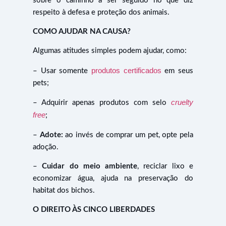
sobre o caminho a ser seguido no que diz
respeito à defesa e proteção dos animais.
COMO AJUDAR NA CAUSA?
Algumas atitudes simples podem ajudar, como:
produtos certificados
– Usar somente
em seus
pets;
cruelty
– Adquirir apenas produtos com selo
free
;
–
Adote:
ao invés de comprar um pet, opte pela
adoção.
–
Cuidar do meio ambiente
, reciclar lixo e
economizar água, ajuda na preservação do
habitat dos bichos.
O DIREITO ÀS CINCO LIBERDADES