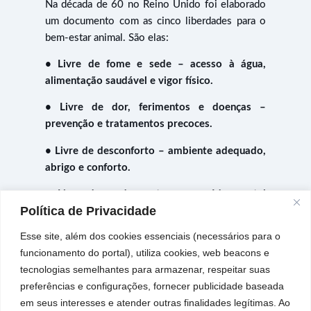
Na década de 60 no Reino Unido foi elaborado
um documento com as cinco liberdades para o
bem-estar animal. São elas:
• Livre de fome e sede – acesso à água,
alimentação saudável e vigor físico.
• Livre de dor, ferimentos e doenças –
prevenção e tratamentos precoces.
• Livre de desconforto – ambiente adequado,
abrigo e conforto.
• Livre de medo e stress – saúde mental
Política de Privacidade
preservada.
Esse site, além dos cookies essenciais (necessários para o
• Livre expressão – comportamento animal
funcionamento do portal), utiliza cookies, web beacons e
natural, espaço suficiente e companhia.
tecnologias semelhantes para armazenar, respeitar suas
CONFIGURAM MAUS TRATOS AOS ANIMAIS:
preferências e configurações, fornecer publicidade baseada
em seus interesses e atender outras finalidades legítimas. Ao
Abandonar;